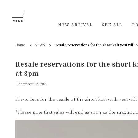
MENU
NEW ARRIVAL
SEE ALL
T
›
›
Home
NEWS
Resale reservations for the short knit vest wil
Resale reservations for the short 
at 8pm
December 12, 2021
Pre-orders for the resale of the short knit with vest wi
*Please note that sales will end as soon as the maxim