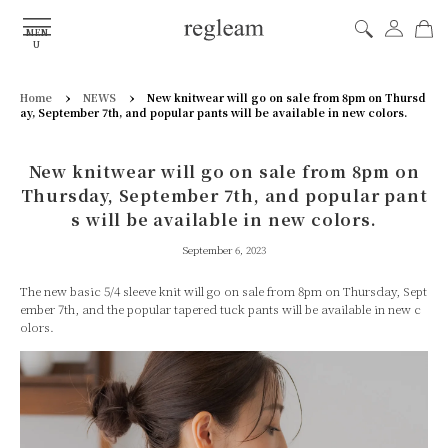
MEN
U
›
›
Home
NEWS
New knitwear will go on sale from 8pm on Thursd
ay, September 7th, and popular pants will be available in new colors.
New knitwear will go on sale from 8pm on
Thursday, September 7th, and popular pant
s will be available in new colors.
September 6, 2023
The new basic 5/4 sleeve knit will go on sale from 8pm on Thursday, Sept
ember 7th, and the popular tapered tuck pants will be available in new c
olors.