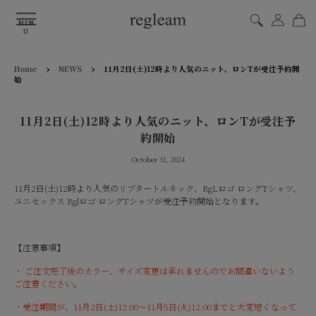
MEN
U
›
›
Home
NEWS
11月2日(土)12時より人気のニット、ロンTが受注予約開
始
11月2日(土)12時より人気のニット、ロンTが受注予
約開始
October 31, 2024
11月2日(土)12時より人気のリブタートルネック、RgLロゴ ロングTシャツ、
ユニセックス Rglロゴ ロングTシャツが受注予約開始となります。
【注意事項】
・ ご注文完了後のカラー、サイズ変更は承れませんのでお間違いないよう
ご注意ください。
・受注期間が、11月2日(土)12:00～11月5日(火)12:00までと大変短くなって